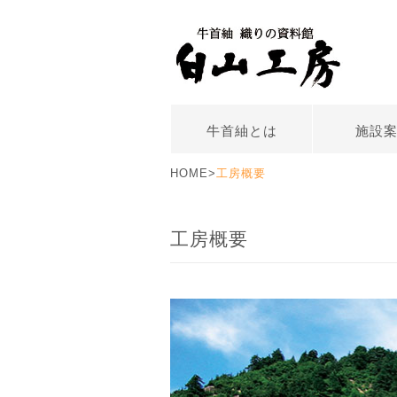
牛首紬とは
施設
HOME
>
工房概要
工房概要