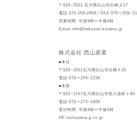
〒920−2501 石川県白山市白峰ヌ17
電話:076-259-2859／FAX:076ー259−21
営業時間: 午前9時〜午後4時
Email:
info@hakusan-koubou.jp
株式会社 西山産業
■本社
〒920−2501石川県白山市白峰チ25
電話:076ー259−2236
■本部
〒920−2167石川県白山市部入道町ト4
電話:076ー273−2400
受付時間: 午前8時〜午後5時
HP:
nishiyama-g.co.jp