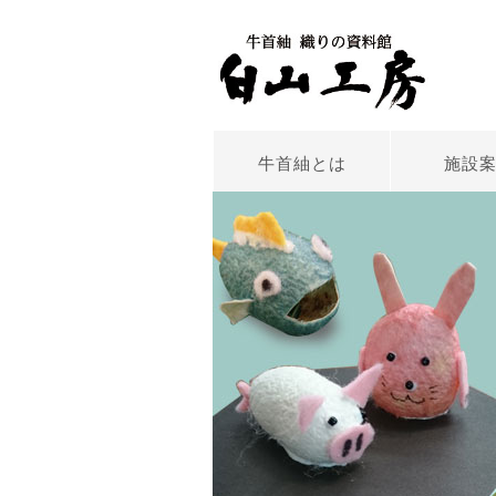
牛首紬とは
施設